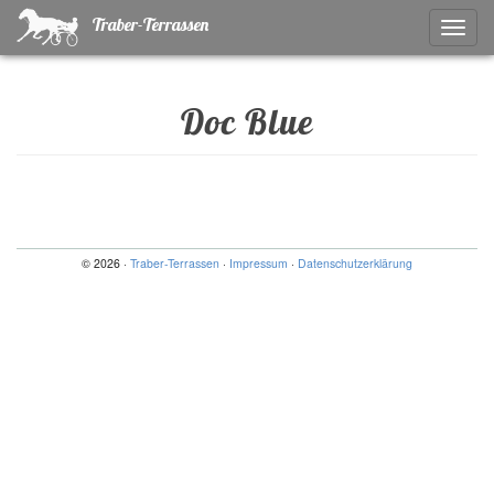
Traber-Terrassen
Naviga
ein-/a
Doc Blue
© 2026 ·
Traber-Terrassen
·
Impressum
·
Datenschutzerklärung