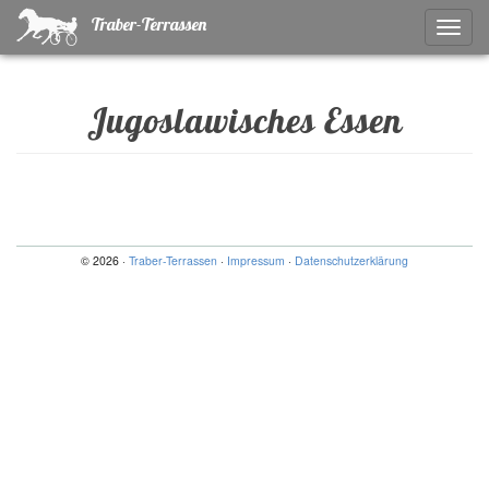
Traber-Terrassen
Naviga
ein-/a
Jugoslawisches Essen
© 2026 ·
Traber-Terrassen
·
Impressum
·
Datenschutzerklärung