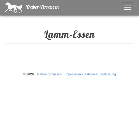
Traber-Terrassen
Naviga
ein-/a
Lamm-Essen
© 2026 ·
Traber-Terrassen
·
Impressum
·
Datenschutzerklärung