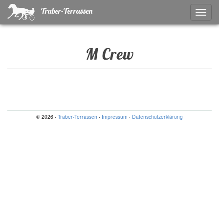
Traber-Terrassen
Naviga
ein-/a
M Crew
© 2026 ·
Traber-Terrassen
·
Impressum
·
Datenschutzerklärung