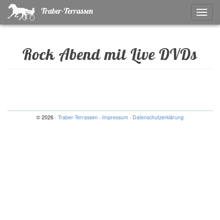
Traber-Terrassen
Naviga
ein-/a
Rock Abend mit Live DVDs
© 2026 ·
Traber-Terrassen
·
Impressum
·
Datenschutzerklärung