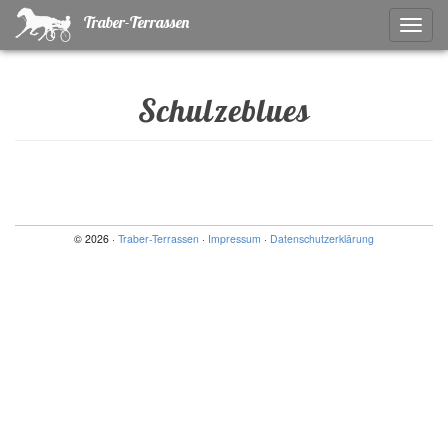
Traber-Terrassen
Naviga
ein-/a
Schulzeblues
© 2026 ·
Traber-Terrassen
·
Impressum
·
Datenschutzerklärung